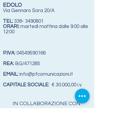
EDOLO
Via Gennaro Sora 20/A
TEL:
338- 3490801
ORARI:
martedì mattina dalle 9:00 alle
12:00
P.IVA:
04549590166
REA:
BG/471285
EMAIL:
info@pfcomunicazioni.it
CAPITALE SOCIALE:
€ 30.000,00 i.v.
IN COLLABORAZIONE CON