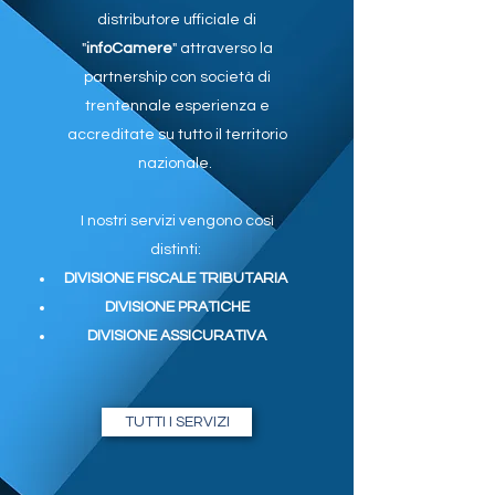
distributore ufficiale di
"
infoCamere
" attraverso la
partnership con società di
trentennale esperienza e
accreditate su tutto il territorio
nazionale.
I nostri servizi vengono così
distinti:
DIVISIONE FISCALE TRIBUTARIA
DIVISIONE PRATICHE
DIVISIONE ASSICURATIVA
TUTTI I SERVIZI