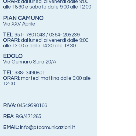
ORARI:
dal lunedì al venerdì dalle 9:00
alle 18:30
e sabato dalle 9:00 alle 12:00
PIAN CAMUNO
Via XXV Aprile
TEL:
351- 7801048
/
0364- 205239
ORARI:
dal lunedì al venerdì dalle 9:00
alle 13:00 e dalle 14:30 alle 18:30
EDOLO
Via Gennaro Sora 20/A
TEL:
338- 3490801
ORARI:
martedì mattina dalle 9:00 alle
12:00
P.IVA:
04549590166
REA:
BG/471285
EMAIL:
info@pfcomunicazioni.it