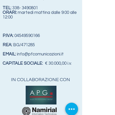
TEL:
338- 3490801
ORARI:
martedì mattina dalle 9:00 alle
12:00
P.IVA:
04549590166
REA:
BG/471285
EMAIL:
info@pfcomunicazioni.it
CAPITALE SOCIALE:
€ 30.000,00 i.v.
IN COLLABORAZIONE CON